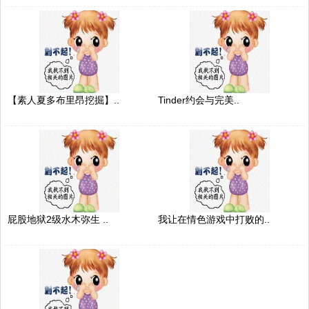
【素人夏多布里昂挖掘】..
Tinder约会与完美..
屁股地狱2级水木弥生 ..
我让在情色游戏中打败的..